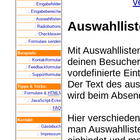
.: Eingabefelder
.: Eingabebereiche
.: Auswahllisten
Auswahllis
.: Radiobuttons
.: Checkboxen
.: Formulare senden
Mit Auswahlliste
Beispiele:
deinen Besucher
.: Kontaktformular
.: Feedbackformular
vordefinierte Ei
.: Supportformular
Der Text des au
Tipps & Tricks:
wird beim Absen
.: Formulare &
HTML
5
.: JavaScript-Ecke
.:
FAQ
Hier verschieden
Kontakt:
man Auswahlliste
.: Gästebuch
.: Impressum