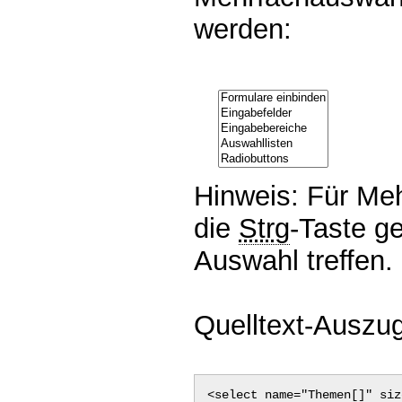
werden:
Hinweis: Für Me
die
Strg
-Taste g
Auswahl treffen.
Quelltext-Auszug
<select name="Themen[]" siz