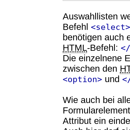
Auswahllisten w
Befehl
<select
benötigen auch 
HTML
-Befehl:
<
Die einzelnene 
zwischen den
H
und
<option>
<
Wie auch bei all
Formularelement
Attribut ein ein