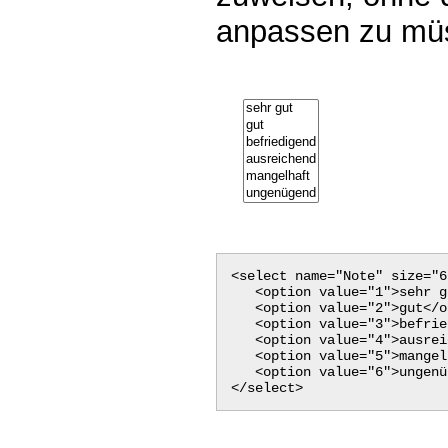
anpassen zu mü
<select name="Note" size="6
<option value="1">sehr g
<option value="2">gut</o
<option value="3">befried
<option value="4">ausreic
<option value="5">mangelh
<option value="6">ungenüg
</select>