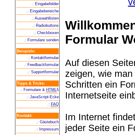
.: Eingabefelder
.: Eingabebereiche
.: Auswahllisten
Willkommen
.: Radiobuttons
.: Checkboxen
Formular W
.: Formulare senden
Beispiele:
.: Kontaktformular
Auf diesen Seite
.: Feedbackformular
zeigen, wie man 
.: Supportformular
Schritten ein Fo
Tipps & Tricks:
.: Formulare &
HTML
5
Internetseite ei
.: JavaScript-Ecke
.:
FAQ
Im Internet finde
Kontakt:
.: Gästebuch
jeder Seite ein F
.: Impressum